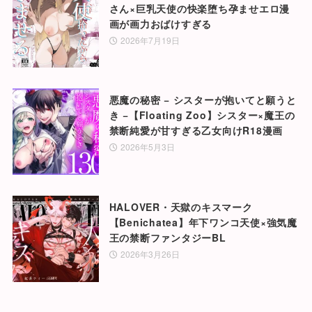
さん×巨乳天使の快楽堕ち孕ませエロ漫
画が画力おばけすぎる
2026年7月19日
悪魔の秘密 − シスターが抱いてと願うと
き −【Floating Zoo】シスター×魔王の
禁断純愛が甘すぎる乙女向けR18漫画
2026年5月3日
HALOVER・天獄のキスマーク
【Benichatea】年下ワンコ天使×強気魔
王の禁断ファンタジーBL
2026年3月26日